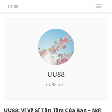
UU88
Toggle
navigati
UU88
uu88beer
UU88: Vị Vệ Sĩ Tận Tâm Của Bạn – Nơi