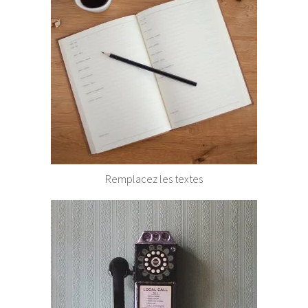
Remplacez les textes