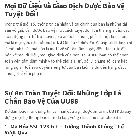
Mọi Dữ Liệu Và Giao Dịch Được Bảo Vệ
Tuyệt Đối!
Trong thế giới số, thông tin cá nhân và tài chính của bạn là những tài
sản vô giá, cần được bảo vệ một cách tuyệt đối. Khi tham gia vào các
hoạt động giải trí trực tuyến, sự an toàn không phải là một lựa chọn,
mà là một yêu cầu bắt buộc.
UU88
hiểu rõ điều đó. Chúng tôi không chỉ
là một nhà cái, mà còn là một "vệ sĩ" tận tâm, ngày đêm túc trực để
bảo vệ mọi dữ liệu, mọi giao dịch của bạn. Tại
UU88
, bạn có thể hoàn
toàn yên tâm đắm mình vào thế giới giải trí, bởi vì chúng tôi cam kết
rằng sự an toàn và quyền riêng tư của bạn luôn là ưu tiên hàng đầu,
không thể xâm phạm.
Sự An Toàn Tuyệt Đối: Những Lớp Lá
Chắn Bảo Vệ Của UU88
Để đảm bảo mọi thông tin cá nhân của bạn được an toàn,
UU88
đã xây
dựng một hệ thống bảo mật đa lớp, vững chắc như một pháo đài.
1. Mã Hóa SSL 128-bit – Tường Thành Không Thể
Vượt Qua