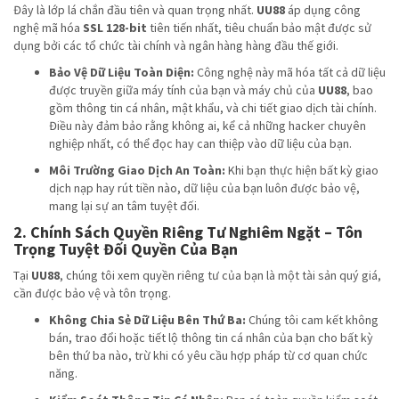
Đây là lớp lá chắn đầu tiên và quan trọng nhất.
UU88
áp dụng công
nghệ mã hóa
SSL 128-bit
tiên tiến nhất, tiêu chuẩn bảo mật được sử
dụng bởi các tổ chức tài chính và ngân hàng hàng đầu thế giới.
Bảo Vệ Dữ Liệu Toàn Diện:
Công nghệ này mã hóa tất cả dữ liệu
được truyền giữa máy tính của bạn và máy chủ của
UU88
, bao
gồm thông tin cá nhân, mật khẩu, và chi tiết giao dịch tài chính.
Điều này đảm bảo rằng không ai, kể cả những hacker chuyên
nghiệp nhất, có thể đọc hay can thiệp vào dữ liệu của bạn.
Môi Trường Giao Dịch An Toàn:
Khi bạn thực hiện bất kỳ giao
dịch nạp hay rút tiền nào, dữ liệu của bạn luôn được bảo vệ,
mang lại sự an tâm tuyệt đối.
2. Chính Sách Quyền Riêng Tư Nghiêm Ngặt – Tôn
Trọng Tuyệt Đối Quyền Của Bạn
Tại
UU88
, chúng tôi xem quyền riêng tư của bạn là một tài sản quý giá,
cần được bảo vệ và tôn trọng.
Không Chia Sẻ Dữ Liệu Bên Thứ Ba:
Chúng tôi cam kết không
bán, trao đổi hoặc tiết lộ thông tin cá nhân của bạn cho bất kỳ
bên thứ ba nào, trừ khi có yêu cầu hợp pháp từ cơ quan chức
năng.