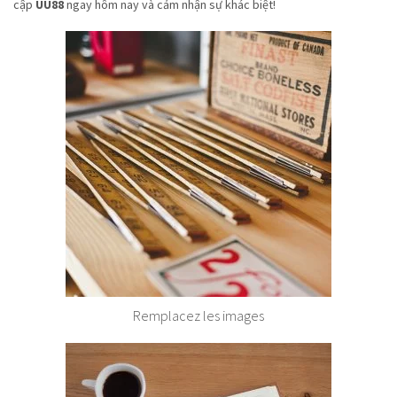
cập
UU88
ngay hôm nay và cảm nhận sự khác biệt!
Remplacez les images